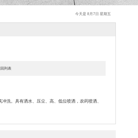
今天是 8月7日 星期五
返回列表
筑冲洗。具有洒水、压尘、高、低位喷洒，农药喷洒、