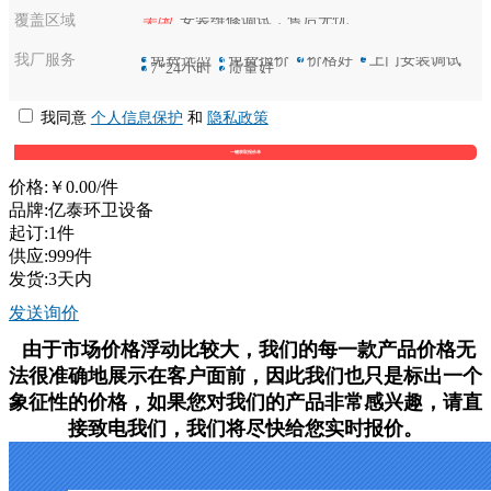
覆盖区域
美国
安装维修调试，售后无忧
我厂服务
选
免费选型
保
免费报价
优
价格好
装
上门安装调试
7
7*24小时
好
质量好
我同意
个人信息保护
和
隐私政策
价格:
￥0.00
/件
品牌:亿泰环卫设备
起订:1件
供应:999件
发货:3天内
发送询价
由于市场价格浮动比较大，我们的每一款产品价格无
法很准确地展示在客户面前，因此我们也只是标出一个
象征性的价格，如果您对我们的产品非常感兴趣，请直
接致电我们，我们将尽快给您实时报价。